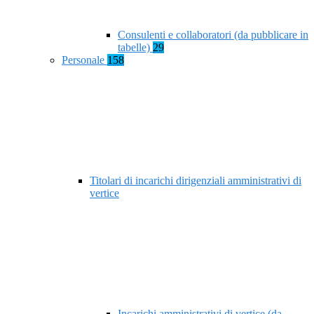
Consulenti e collaboratori (da pubblicare in
tabelle)
29
Personale
158
Titolari di incarichi dirigenziali amministrativi di
vertice
Incarichi amministrativi di vertice (da