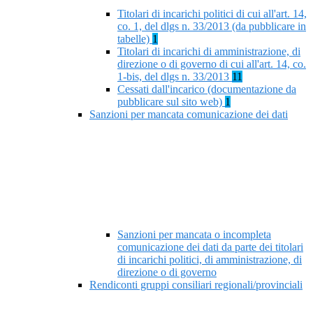
Titolari di incarichi politici di cui all'art. 14,
co. 1, del dlgs n. 33/2013 (da pubblicare in
tabelle)
1
Titolari di incarichi di amministrazione, di
direzione o di governo di cui all'art. 14, co.
1-bis, del dlgs n. 33/2013
11
Cessati dall'incarico (documentazione da
pubblicare sul sito web)
1
Sanzioni per mancata comunicazione dei dati
Sanzioni per mancata o incompleta
comunicazione dei dati da parte dei titolari
di incarichi politici, di amministrazione, di
direzione o di governo
Rendiconti gruppi consiliari regionali/provinciali