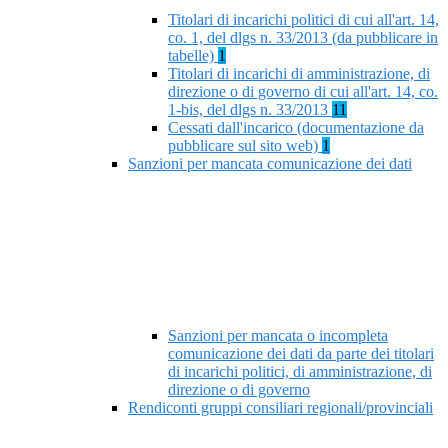
Titolari di incarichi politici di cui all'art. 14,
co. 1, del dlgs n. 33/2013 (da pubblicare in
tabelle)
1
Titolari di incarichi di amministrazione, di
direzione o di governo di cui all'art. 14, co.
1-bis, del dlgs n. 33/2013
11
Cessati dall'incarico (documentazione da
pubblicare sul sito web)
1
Sanzioni per mancata comunicazione dei dati
Sanzioni per mancata o incompleta
comunicazione dei dati da parte dei titolari
di incarichi politici, di amministrazione, di
direzione o di governo
Rendiconti gruppi consiliari regionali/provinciali