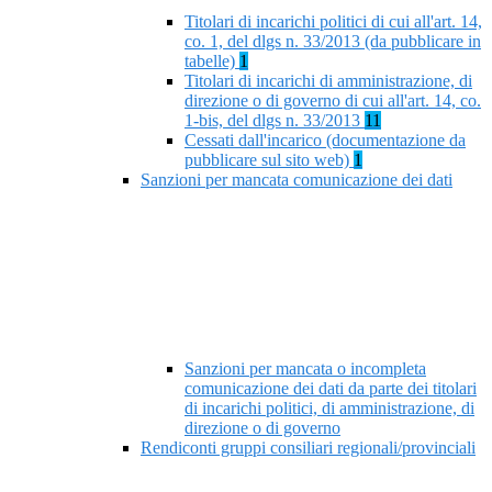
Titolari di incarichi politici di cui all'art. 14,
co. 1, del dlgs n. 33/2013 (da pubblicare in
tabelle)
1
Titolari di incarichi di amministrazione, di
direzione o di governo di cui all'art. 14, co.
1-bis, del dlgs n. 33/2013
11
Cessati dall'incarico (documentazione da
pubblicare sul sito web)
1
Sanzioni per mancata comunicazione dei dati
Sanzioni per mancata o incompleta
comunicazione dei dati da parte dei titolari
di incarichi politici, di amministrazione, di
direzione o di governo
Rendiconti gruppi consiliari regionali/provinciali