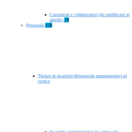
Consulenti e collaboratori (da pubblicare in
tabelle)
29
Personale
158
Titolari di incarichi dirigenziali amministrativi di
vertice
Incarichi amministrativi di vertice (da