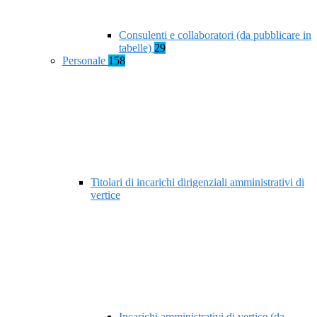
Consulenti e collaboratori (da pubblicare in
tabelle)
29
Personale
158
Titolari di incarichi dirigenziali amministrativi di
vertice
Incarichi amministrativi di vertice (da