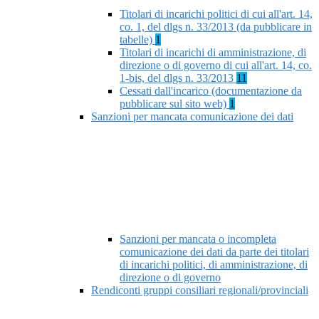
Titolari di incarichi politici di cui all'art. 14,
co. 1, del dlgs n. 33/2013 (da pubblicare in
tabelle)
1
Titolari di incarichi di amministrazione, di
direzione o di governo di cui all'art. 14, co.
1-bis, del dlgs n. 33/2013
11
Cessati dall'incarico (documentazione da
pubblicare sul sito web)
1
Sanzioni per mancata comunicazione dei dati
Sanzioni per mancata o incompleta
comunicazione dei dati da parte dei titolari
di incarichi politici, di amministrazione, di
direzione o di governo
Rendiconti gruppi consiliari regionali/provinciali