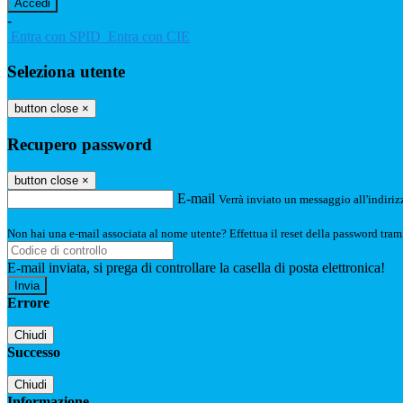
-
Entra con SPID
Entra con CIE
Seleziona utente
button close
×
Recupero password
button close
×
E-mail
Verrà inviato un messaggio all'indirizz
Non hai una e-mail associata al nome utente? Effettua il reset della password tram
E-mail inviata, si prega di controllare la casella di posta elettronica!
Errore
Chiudi
Successo
Chiudi
Informazione