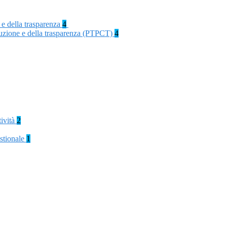
 e della trasparenza
4
rruzione e della trasparenza (PTPCT)
4
tività
2
stionale
1