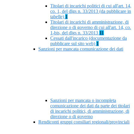
Titolari di incarichi politici di cui all'art. 14,
co. 1, del dlgs n. 33/2013 (da pubblicare in
tabelle)
1
Titolari di incarichi di amministrazione, di
direzione o di governo di cui all'art. 14, co.
1-bis, del dlgs n. 33/2013
11
Cessati dall'incarico (documentazione da
pubblicare sul sito web)
1
Sanzioni per mancata comunicazione dei dati
Sanzioni per mancata o incompleta
comunicazione dei dati da parte dei titolari
di incarichi politici, di amministrazione, di
direzione o di governo
Rendiconti gruppi consiliari regionali/provinciali