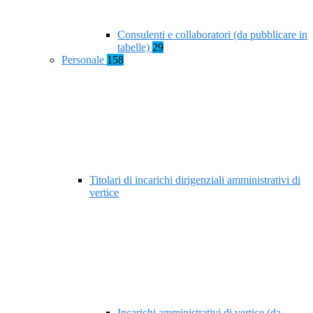
Consulenti e collaboratori (da pubblicare in
tabelle)
29
Personale
158
Titolari di incarichi dirigenziali amministrativi di
vertice
Incarichi amministrativi di vertice (da