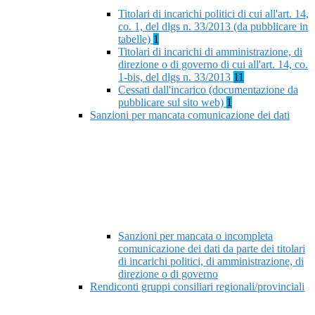
Titolari di incarichi politici di cui all'art. 14,
co. 1, del dlgs n. 33/2013 (da pubblicare in
tabelle)
1
Titolari di incarichi di amministrazione, di
direzione o di governo di cui all'art. 14, co.
1-bis, del dlgs n. 33/2013
11
Cessati dall'incarico (documentazione da
pubblicare sul sito web)
1
Sanzioni per mancata comunicazione dei dati
Sanzioni per mancata o incompleta
comunicazione dei dati da parte dei titolari
di incarichi politici, di amministrazione, di
direzione o di governo
Rendiconti gruppi consiliari regionali/provinciali