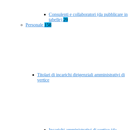
Consulenti e collaboratori (da pubblicare in
tabelle)
29
Personale
158
Titolari di incarichi dirigenziali amministrativi di
vertice
Incarichi amministrativi di vertice (da