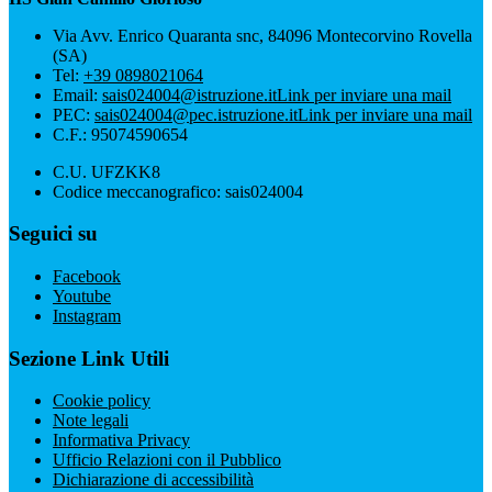
Via Avv. Enrico Quaranta snc, 84096 Montecorvino Rovella
(SA)
Tel:
+39 0898021064
Email:
sais024004@istruzione.it
Link per inviare una mail
PEC:
sais024004@pec.istruzione.it
Link per inviare una mail
C.F.: 95074590654
C.U. UFZKK8
Codice meccanografico: sais024004
Seguici su
Facebook
Youtube
Instagram
Sezione Link Utili
Cookie policy
Note legali
Informativa Privacy
Ufficio Relazioni con il Pubblico
Dichiarazione di accessibilità