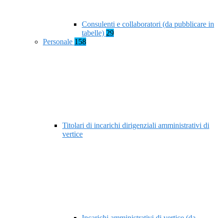
Consulenti e collaboratori (da pubblicare in
tabelle)
29
Personale
158
Titolari di incarichi dirigenziali amministrativi di
vertice
Incarichi amministrativi di vertice (da