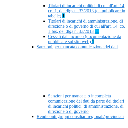
Titolari di incarichi politici di cui all'art. 14,
co. 1, del dlgs n. 33/2013 (da pubblicare in
tabelle)
1
Titolari di incarichi di amministrazione, di
direzione o di governo di cui all'art. 14, co.
1-bis, del dlgs n. 33/2013
11
Cessati dall'incarico (documentazione da
pubblicare sul sito web)
1
Sanzioni per mancata comunicazione dei dati
Sanzioni per mancata o incompleta
comunicazione dei dati da parte dei titolari
di incarichi politici, di amministrazione, di
direzione o di governo
Rendiconti gruppi consiliari regionali/provinciali