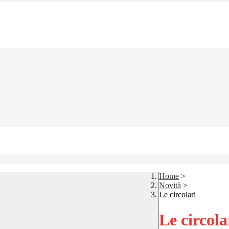
Home
>
Novità
>
Le circolari
Le circola