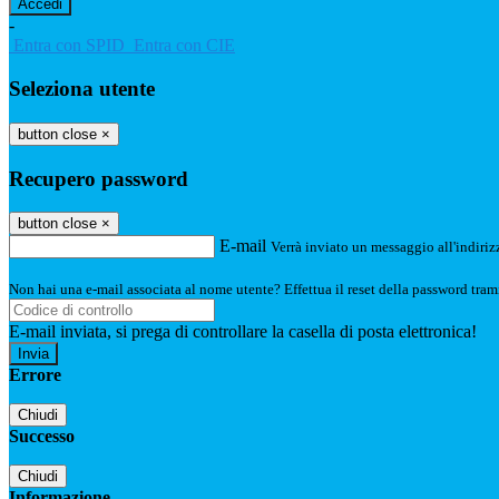
-
Entra con SPID
Entra con CIE
Seleziona utente
button close
×
Recupero password
button close
×
E-mail
Verrà inviato un messaggio all'indirizz
Non hai una e-mail associata al nome utente? Effettua il reset della password tram
E-mail inviata, si prega di controllare la casella di posta elettronica!
Errore
Chiudi
Successo
Chiudi
Informazione