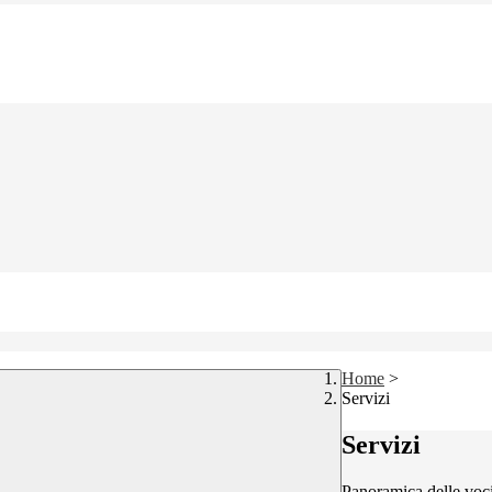
Home
>
Servizi
Servizi
Panoramica delle voc