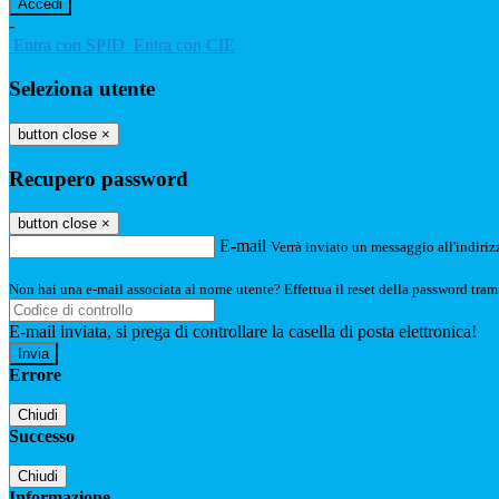
-
Entra con SPID
Entra con CIE
Seleziona utente
button close
×
Recupero password
button close
×
E-mail
Verrà inviato un messaggio all'indirizz
Non hai una e-mail associata al nome utente? Effettua il reset della password tram
E-mail inviata, si prega di controllare la casella di posta elettronica!
Errore
Chiudi
Successo
Chiudi
Informazione