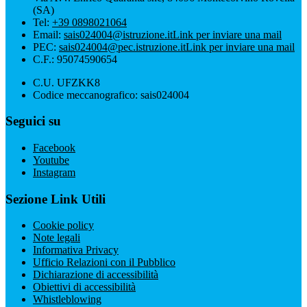
(SA)
Tel:
+39 0898021064
Email:
sais024004@istruzione.it
Link per inviare una mail
PEC:
sais024004@pec.istruzione.it
Link per inviare una mail
C.F.: 95074590654
C.U. UFZKK8
Codice meccanografico: sais024004
Seguici su
Facebook
Youtube
Instagram
Sezione Link Utili
Cookie policy
Note legali
Informativa Privacy
Ufficio Relazioni con il Pubblico
Dichiarazione di accessibilità
Obiettivi di accessibilità
Whistleblowing