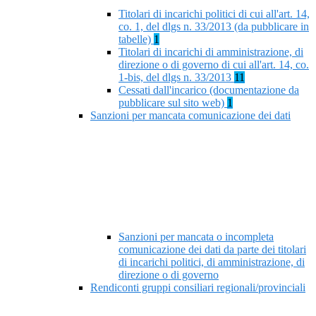
Titolari di incarichi politici di cui all'art. 14,
co. 1, del dlgs n. 33/2013 (da pubblicare in
tabelle)
1
Titolari di incarichi di amministrazione, di
direzione o di governo di cui all'art. 14, co.
1-bis, del dlgs n. 33/2013
11
Cessati dall'incarico (documentazione da
pubblicare sul sito web)
1
Sanzioni per mancata comunicazione dei dati
Sanzioni per mancata o incompleta
comunicazione dei dati da parte dei titolari
di incarichi politici, di amministrazione, di
direzione o di governo
Rendiconti gruppi consiliari regionali/provinciali