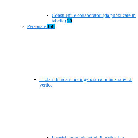
Consulenti e collaboratori (da pubblicare in
tabelle)
29
Personale
158
Titolari di incarichi dirigenziali amministrativi di
vertice
Incarichi amministrativi di vertice (da