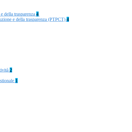
 e della trasparenza
4
rruzione e della trasparenza (PTPCT)
4
tività
2
stionale
1