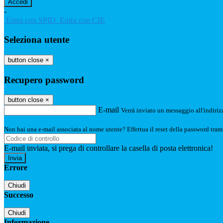
-
Entra con SPID
Entra con CIE
Seleziona utente
button close
×
Recupero password
button close
×
E-mail
Verrà inviato un messaggio all'indirizz
Non hai una e-mail associata al nome utente? Effettua il reset della password tram
E-mail inviata, si prega di controllare la casella di posta elettronica!
Errore
Chiudi
Successo
Chiudi
Informazione