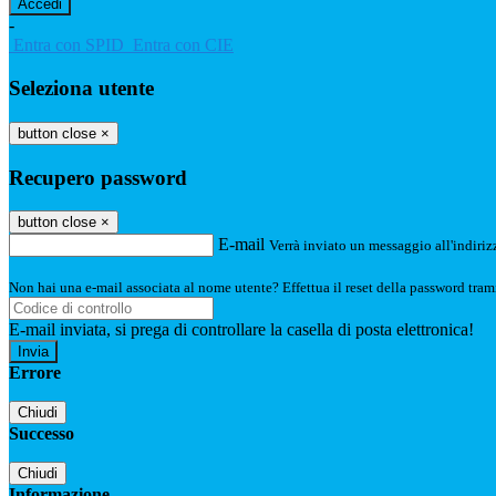
-
Entra con SPID
Entra con CIE
Seleziona utente
button close
×
Recupero password
button close
×
E-mail
Verrà inviato un messaggio all'indirizz
Non hai una e-mail associata al nome utente? Effettua il reset della password tram
E-mail inviata, si prega di controllare la casella di posta elettronica!
Errore
Chiudi
Successo
Chiudi
Informazione