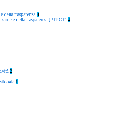
 e della trasparenza
4
rruzione e della trasparenza (PTPCT)
4
tività
2
stionale
1