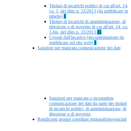
Titolari di incarichi politici di cui all'art. 14,
co. 1, del dlgs n. 33/2013 (da pubblicare in
tabelle)
1
Titolari di incarichi di amministrazione, di
direzione o di governo di cui all'art. 14, co.
1-bis, del dlgs n. 33/2013
11
Cessati dall'incarico (documentazione da
pubblicare sul sito web)
1
Sanzioni per mancata comunicazione dei dati
Sanzioni per mancata o incompleta
comunicazione dei dati da parte dei titolari
di incarichi politici, di amministrazione, di
direzione o di governo
Rendiconti gruppi consiliari regionali/provinciali