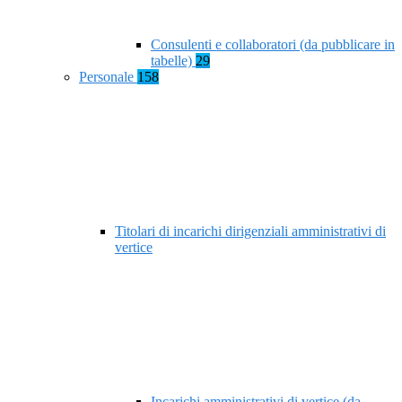
Consulenti e collaboratori (da pubblicare in
tabelle)
29
Personale
158
Titolari di incarichi dirigenziali amministrativi di
vertice
Incarichi amministrativi di vertice (da