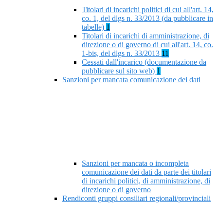
Titolari di incarichi politici di cui all'art. 14,
co. 1, del dlgs n. 33/2013 (da pubblicare in
tabelle)
1
Titolari di incarichi di amministrazione, di
direzione o di governo di cui all'art. 14, co.
1-bis, del dlgs n. 33/2013
11
Cessati dall'incarico (documentazione da
pubblicare sul sito web)
1
Sanzioni per mancata comunicazione dei dati
Sanzioni per mancata o incompleta
comunicazione dei dati da parte dei titolari
di incarichi politici, di amministrazione, di
direzione o di governo
Rendiconti gruppi consiliari regionali/provinciali