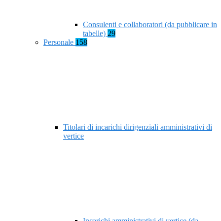
Consulenti e collaboratori (da pubblicare in
tabelle)
29
Personale
158
Titolari di incarichi dirigenziali amministrativi di
vertice
Incarichi amministrativi di vertice (da