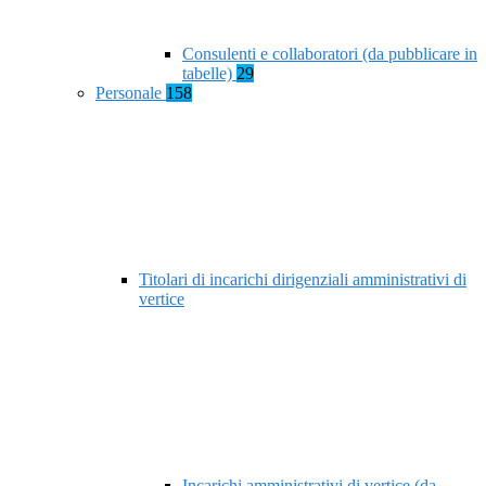
Consulenti e collaboratori (da pubblicare in
tabelle)
29
Personale
158
Titolari di incarichi dirigenziali amministrativi di
vertice
Incarichi amministrativi di vertice (da