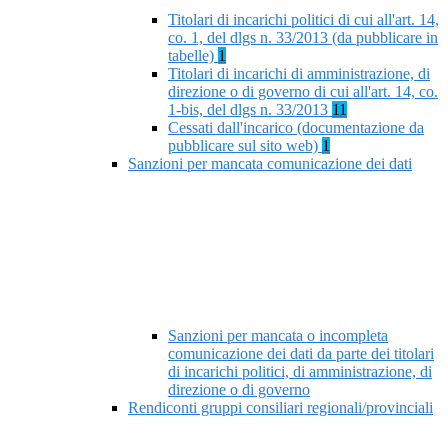
Titolari di incarichi politici di cui all'art. 14,
co. 1, del dlgs n. 33/2013 (da pubblicare in
tabelle)
1
Titolari di incarichi di amministrazione, di
direzione o di governo di cui all'art. 14, co.
1-bis, del dlgs n. 33/2013
11
Cessati dall'incarico (documentazione da
pubblicare sul sito web)
1
Sanzioni per mancata comunicazione dei dati
Sanzioni per mancata o incompleta
comunicazione dei dati da parte dei titolari
di incarichi politici, di amministrazione, di
direzione o di governo
Rendiconti gruppi consiliari regionali/provinciali