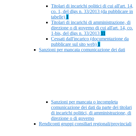
Titolari di incarichi politici di cui all'art. 14,
co. 1, del dlgs n. 33/2013 (da pubblicare in
tabelle)
1
Titolari di incarichi di amministrazione, di
direzione o di governo di cui all'art. 14, co.
1-bis, del dlgs n. 33/2013
11
Cessati dall'incarico (documentazione da
pubblicare sul sito web)
1
Sanzioni per mancata comunicazione dei dati
Sanzioni per mancata o incompleta
comunicazione dei dati da parte dei titolari
di incarichi politici, di amministrazione, di
direzione o di governo
Rendiconti gruppi consiliari regionali/provinciali