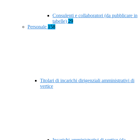
Consulenti e collaboratori (da pubblicare in
tabelle)
29
Personale
158
Titolari di incarichi dirigenziali amministrativi di
vertice
Incarichi amministrativi di vertice (da