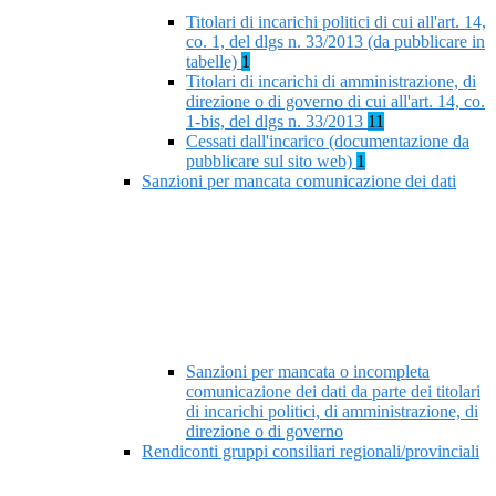
Titolari di incarichi politici di cui all'art. 14,
co. 1, del dlgs n. 33/2013 (da pubblicare in
tabelle)
1
Titolari di incarichi di amministrazione, di
direzione o di governo di cui all'art. 14, co.
1-bis, del dlgs n. 33/2013
11
Cessati dall'incarico (documentazione da
pubblicare sul sito web)
1
Sanzioni per mancata comunicazione dei dati
Sanzioni per mancata o incompleta
comunicazione dei dati da parte dei titolari
di incarichi politici, di amministrazione, di
direzione o di governo
Rendiconti gruppi consiliari regionali/provinciali