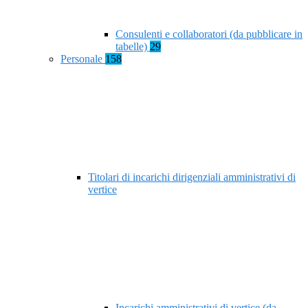
Consulenti e collaboratori (da pubblicare in
tabelle)
29
Personale
158
Titolari di incarichi dirigenziali amministrativi di
vertice
Incarichi amministrativi di vertice (da