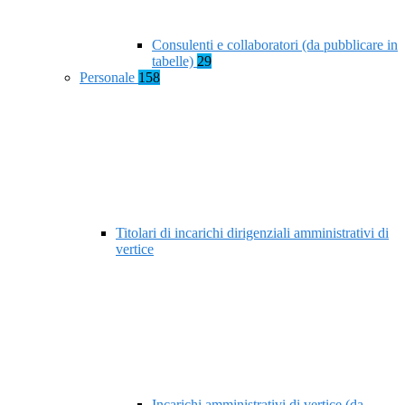
Consulenti e collaboratori (da pubblicare in
tabelle)
29
Personale
158
Titolari di incarichi dirigenziali amministrativi di
vertice
Incarichi amministrativi di vertice (da