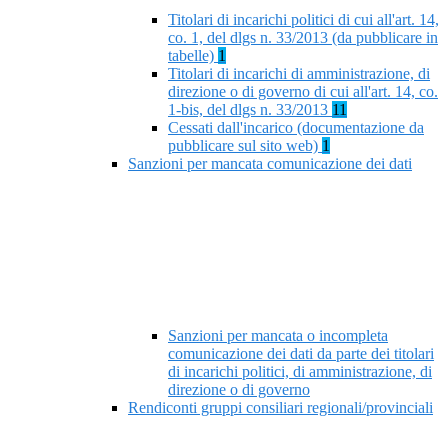
Titolari di incarichi politici di cui all'art. 14,
co. 1, del dlgs n. 33/2013 (da pubblicare in
tabelle)
1
Titolari di incarichi di amministrazione, di
direzione o di governo di cui all'art. 14, co.
1-bis, del dlgs n. 33/2013
11
Cessati dall'incarico (documentazione da
pubblicare sul sito web)
1
Sanzioni per mancata comunicazione dei dati
Sanzioni per mancata o incompleta
comunicazione dei dati da parte dei titolari
di incarichi politici, di amministrazione, di
direzione o di governo
Rendiconti gruppi consiliari regionali/provinciali