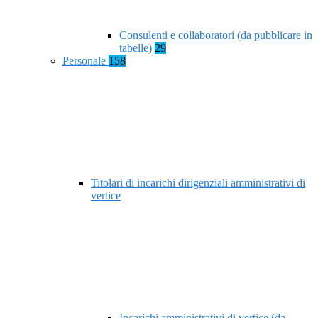
Consulenti e collaboratori (da pubblicare in
tabelle)
29
Personale
158
Titolari di incarichi dirigenziali amministrativi di
vertice
Incarichi amministrativi di vertice (da