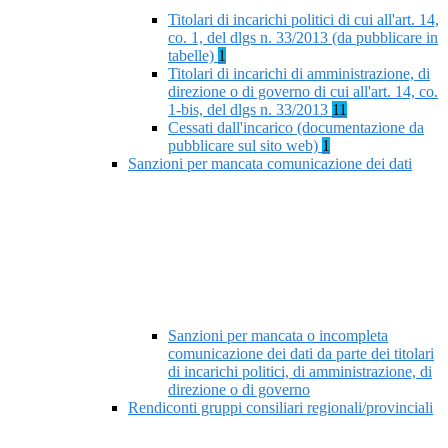
Titolari di incarichi politici di cui all'art. 14,
co. 1, del dlgs n. 33/2013 (da pubblicare in
tabelle)
1
Titolari di incarichi di amministrazione, di
direzione o di governo di cui all'art. 14, co.
1-bis, del dlgs n. 33/2013
11
Cessati dall'incarico (documentazione da
pubblicare sul sito web)
1
Sanzioni per mancata comunicazione dei dati
Sanzioni per mancata o incompleta
comunicazione dei dati da parte dei titolari
di incarichi politici, di amministrazione, di
direzione o di governo
Rendiconti gruppi consiliari regionali/provinciali