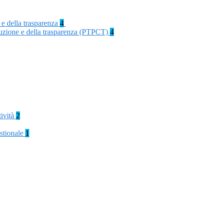
 e della trasparenza
4
rruzione e della trasparenza (PTPCT)
4
tività
2
stionale
1