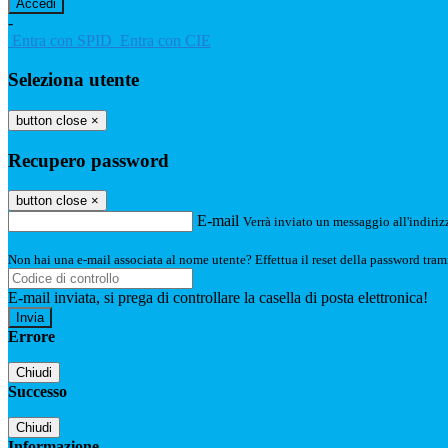
-
Entra con SPID
Entra con CIE
Seleziona utente
button close
×
Recupero password
button close
×
E-mail
Verrà inviato un messaggio all'indirizz
Non hai una e-mail associata al nome utente? Effettua il reset della password tram
E-mail inviata, si prega di controllare la casella di posta elettronica!
Errore
Chiudi
Successo
Chiudi
Informazione