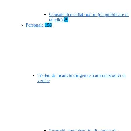
Consulenti e collaboratori (da pubblicare in
tabelle)
29
Personale
158
Titolari di incarichi dirigenziali amministrativi di
vertice
Incarichi amministrativi di vertice (da