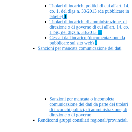
Titolari di incarichi politici di cui all'art. 14,
co. 1, del dlgs n. 33/2013 (da pubblicare in
tabelle)
1
Titolari di incarichi di amministrazione, di
direzione o di governo di cui all'art. 14, co.
1-bis, del dlgs n. 33/2013
11
Cessati dall'incarico (documentazione da
pubblicare sul sito web)
1
Sanzioni per mancata comunicazione dei dati
Sanzioni per mancata o incompleta
comunicazione dei dati da parte dei titolari
di incarichi politici, di amministrazione, di
direzione o di governo
Rendiconti gruppi consiliari regionali/provinciali