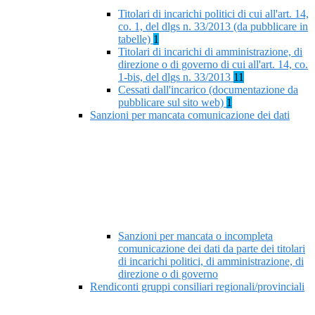
Titolari di incarichi politici di cui all'art. 14,
co. 1, del dlgs n. 33/2013 (da pubblicare in
tabelle)
1
Titolari di incarichi di amministrazione, di
direzione o di governo di cui all'art. 14, co.
1-bis, del dlgs n. 33/2013
11
Cessati dall'incarico (documentazione da
pubblicare sul sito web)
1
Sanzioni per mancata comunicazione dei dati
Sanzioni per mancata o incompleta
comunicazione dei dati da parte dei titolari
di incarichi politici, di amministrazione, di
direzione o di governo
Rendiconti gruppi consiliari regionali/provinciali