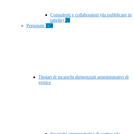
Consulenti e collaboratori (da pubblicare in
tabelle)
29
Personale
158
Titolari di incarichi dirigenziali amministrativi di
vertice
Incarichi amministrativi di vertice (da