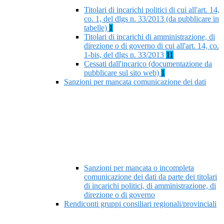
Titolari di incarichi politici di cui all'art. 14,
co. 1, del dlgs n. 33/2013 (da pubblicare in
tabelle)
1
Titolari di incarichi di amministrazione, di
direzione o di governo di cui all'art. 14, co.
1-bis, del dlgs n. 33/2013
11
Cessati dall'incarico (documentazione da
pubblicare sul sito web)
1
Sanzioni per mancata comunicazione dei dati
Sanzioni per mancata o incompleta
comunicazione dei dati da parte dei titolari
di incarichi politici, di amministrazione, di
direzione o di governo
Rendiconti gruppi consiliari regionali/provinciali