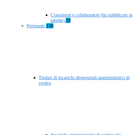
Consulenti e collaboratori (da pubblicare in
tabelle)
29
Personale
158
Titolari di incarichi dirigenziali amministrativi di
vertice
Incarichi amministrativi di vertice (da