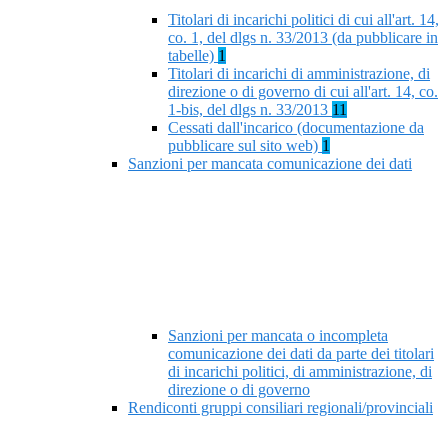
Titolari di incarichi politici di cui all'art. 14,
co. 1, del dlgs n. 33/2013 (da pubblicare in
tabelle)
1
Titolari di incarichi di amministrazione, di
direzione o di governo di cui all'art. 14, co.
1-bis, del dlgs n. 33/2013
11
Cessati dall'incarico (documentazione da
pubblicare sul sito web)
1
Sanzioni per mancata comunicazione dei dati
Sanzioni per mancata o incompleta
comunicazione dei dati da parte dei titolari
di incarichi politici, di amministrazione, di
direzione o di governo
Rendiconti gruppi consiliari regionali/provinciali