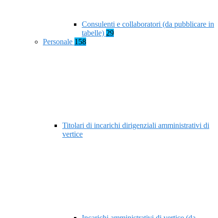
Consulenti e collaboratori (da pubblicare in
tabelle)
29
Personale
158
Titolari di incarichi dirigenziali amministrativi di
vertice
Incarichi amministrativi di vertice (da