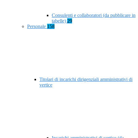
Consulenti e collaboratori (da pubblicare in
tabelle)
29
Personale
158
Titolari di incarichi dirigenziali amministrativi di
vertice
Incarichi amministrativi di vertice (da