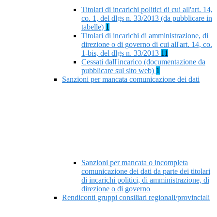
Titolari di incarichi politici di cui all'art. 14,
co. 1, del dlgs n. 33/2013 (da pubblicare in
tabelle)
1
Titolari di incarichi di amministrazione, di
direzione o di governo di cui all'art. 14, co.
1-bis, del dlgs n. 33/2013
11
Cessati dall'incarico (documentazione da
pubblicare sul sito web)
1
Sanzioni per mancata comunicazione dei dati
Sanzioni per mancata o incompleta
comunicazione dei dati da parte dei titolari
di incarichi politici, di amministrazione, di
direzione o di governo
Rendiconti gruppi consiliari regionali/provinciali