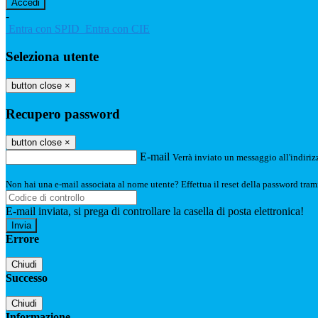
-
Entra con SPID
Entra con CIE
Seleziona utente
button close
×
Recupero password
button close
×
E-mail
Verrà inviato un messaggio all'indirizz
Non hai una e-mail associata al nome utente? Effettua il reset della password tram
E-mail inviata, si prega di controllare la casella di posta elettronica!
Errore
Chiudi
Successo
Chiudi
Informazione