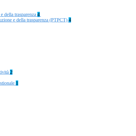
 e della trasparenza
4
rruzione e della trasparenza (PTPCT)
4
tività
2
stionale
1