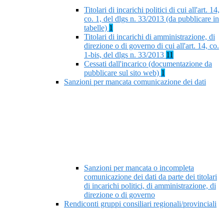
Titolari di incarichi politici di cui all'art. 14,
co. 1, del dlgs n. 33/2013 (da pubblicare in
tabelle)
1
Titolari di incarichi di amministrazione, di
direzione o di governo di cui all'art. 14, co.
1-bis, del dlgs n. 33/2013
11
Cessati dall'incarico (documentazione da
pubblicare sul sito web)
1
Sanzioni per mancata comunicazione dei dati
Sanzioni per mancata o incompleta
comunicazione dei dati da parte dei titolari
di incarichi politici, di amministrazione, di
direzione o di governo
Rendiconti gruppi consiliari regionali/provinciali