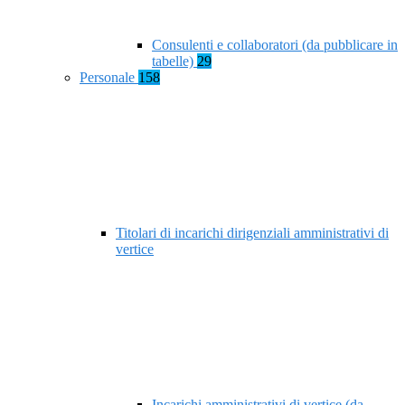
Consulenti e collaboratori (da pubblicare in
tabelle)
29
Personale
158
Titolari di incarichi dirigenziali amministrativi di
vertice
Incarichi amministrativi di vertice (da