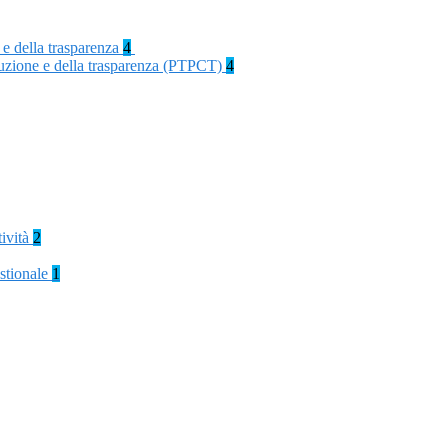
 e della trasparenza
4
rruzione e della trasparenza (PTPCT)
4
tività
2
stionale
1