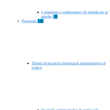
Consulenti e collaboratori (da pubblicare in
tabelle)
29
Personale
158
Titolari di incarichi dirigenziali amministrativi di
vertice
Incarichi amministrativi di vertice (da