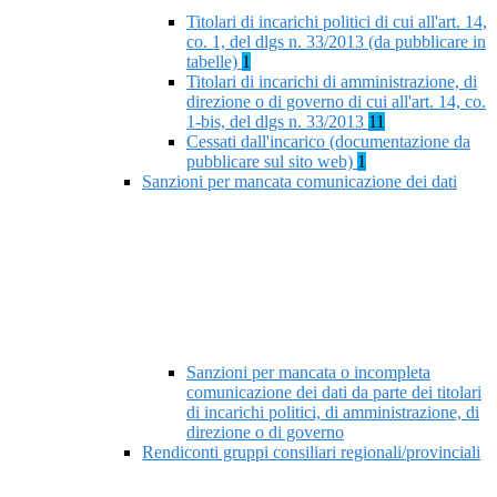
Titolari di incarichi politici di cui all'art. 14,
co. 1, del dlgs n. 33/2013 (da pubblicare in
tabelle)
1
Titolari di incarichi di amministrazione, di
direzione o di governo di cui all'art. 14, co.
1-bis, del dlgs n. 33/2013
11
Cessati dall'incarico (documentazione da
pubblicare sul sito web)
1
Sanzioni per mancata comunicazione dei dati
Sanzioni per mancata o incompleta
comunicazione dei dati da parte dei titolari
di incarichi politici, di amministrazione, di
direzione o di governo
Rendiconti gruppi consiliari regionali/provinciali