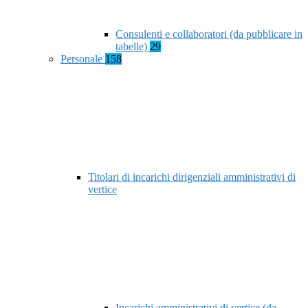
Consulenti e collaboratori (da pubblicare in
tabelle)
29
Personale
158
Titolari di incarichi dirigenziali amministrativi di
vertice
Incarichi amministrativi di vertice (da