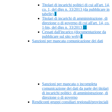
Titolari di incarichi politici di cui all'art. 14,
co. 1, del dlgs n. 33/2013 (da pubblicare in
tabelle)
1
Titolari di incarichi di amministrazione, di
direzione o di governo di cui all'art. 14, co.
1-bis, del dlgs n. 33/2013
11
Cessati dall'incarico (documentazione da
pubblicare sul sito web)
1
Sanzioni per mancata comunicazione dei dati
Sanzioni per mancata o incompleta
comunicazione dei dati da parte dei titolari
di incarichi politici, di amministrazione, di
direzione o di governo
Rendiconti gruppi consiliari regionali/provinciali