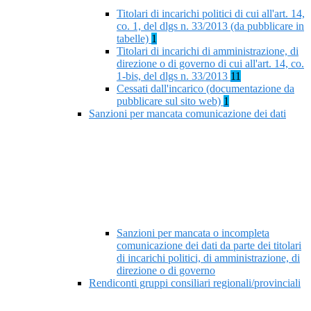
Titolari di incarichi politici di cui all'art. 14,
co. 1, del dlgs n. 33/2013 (da pubblicare in
tabelle)
1
Titolari di incarichi di amministrazione, di
direzione o di governo di cui all'art. 14, co.
1-bis, del dlgs n. 33/2013
11
Cessati dall'incarico (documentazione da
pubblicare sul sito web)
1
Sanzioni per mancata comunicazione dei dati
Sanzioni per mancata o incompleta
comunicazione dei dati da parte dei titolari
di incarichi politici, di amministrazione, di
direzione o di governo
Rendiconti gruppi consiliari regionali/provinciali