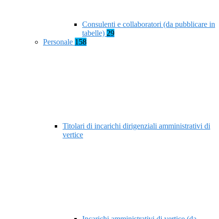
Consulenti e collaboratori (da pubblicare in
tabelle)
29
Personale
158
Titolari di incarichi dirigenziali amministrativi di
vertice
Incarichi amministrativi di vertice (da