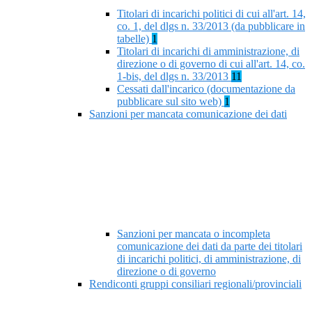
Titolari di incarichi politici di cui all'art. 14,
co. 1, del dlgs n. 33/2013 (da pubblicare in
tabelle)
1
Titolari di incarichi di amministrazione, di
direzione o di governo di cui all'art. 14, co.
1-bis, del dlgs n. 33/2013
11
Cessati dall'incarico (documentazione da
pubblicare sul sito web)
1
Sanzioni per mancata comunicazione dei dati
Sanzioni per mancata o incompleta
comunicazione dei dati da parte dei titolari
di incarichi politici, di amministrazione, di
direzione o di governo
Rendiconti gruppi consiliari regionali/provinciali