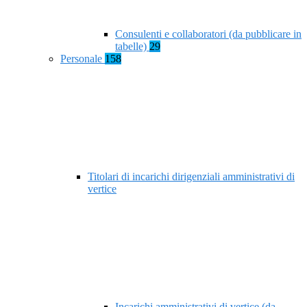
Consulenti e collaboratori (da pubblicare in
tabelle)
29
Personale
158
Titolari di incarichi dirigenziali amministrativi di
vertice
Incarichi amministrativi di vertice (da