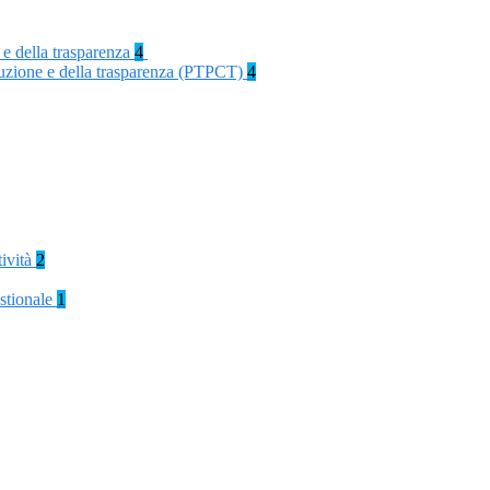
 e della trasparenza
4
rruzione e della trasparenza (PTPCT)
4
tività
2
stionale
1