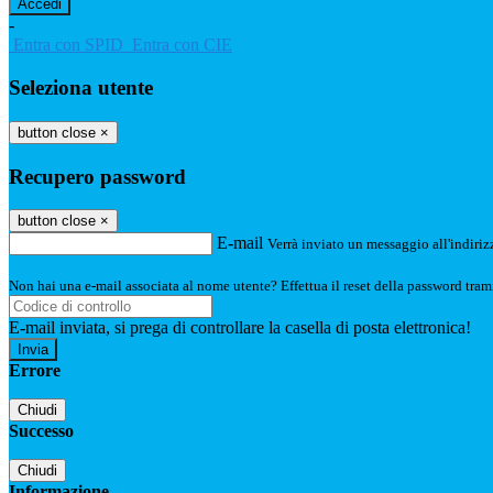
-
Entra con SPID
Entra con CIE
Seleziona utente
button close
×
Recupero password
button close
×
E-mail
Verrà inviato un messaggio all'indirizz
Non hai una e-mail associata al nome utente? Effettua il reset della password tram
E-mail inviata, si prega di controllare la casella di posta elettronica!
Errore
Chiudi
Successo
Chiudi
Informazione