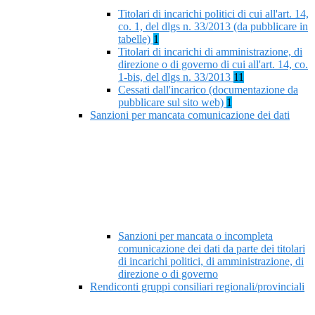
Titolari di incarichi politici di cui all'art. 14,
co. 1, del dlgs n. 33/2013 (da pubblicare in
tabelle)
1
Titolari di incarichi di amministrazione, di
direzione o di governo di cui all'art. 14, co.
1-bis, del dlgs n. 33/2013
11
Cessati dall'incarico (documentazione da
pubblicare sul sito web)
1
Sanzioni per mancata comunicazione dei dati
Sanzioni per mancata o incompleta
comunicazione dei dati da parte dei titolari
di incarichi politici, di amministrazione, di
direzione o di governo
Rendiconti gruppi consiliari regionali/provinciali