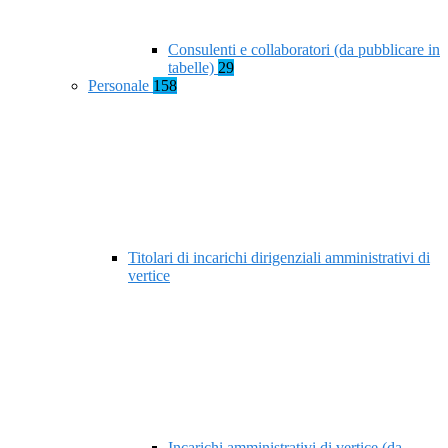
Consulenti e collaboratori (da pubblicare in
tabelle)
29
Personale
158
Titolari di incarichi dirigenziali amministrativi di
vertice
Incarichi amministrativi di vertice (da