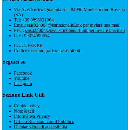
Via Avv. Enrico Quaranta snc, 84096 Montecorvino Rovella
(SA)
Tel:
+39 0898021064
Email:
sais024004@istruzione.it
Link per inviare una mail
PEC:
sais024004@pec.istruzione.it
Link per inviare una mail
C.F.: 95074590654
C.U. UFZKK8
Codice meccanografico: sais024004
Seguici su
Facebook
Youtube
Instagram
Sezione Link Utili
Cookie policy
Note legali
Informativa Privacy
Ufficio Relazioni con il Pubblico
Dichiarazione di accessibilità