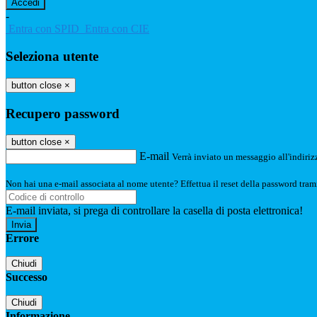
-
Entra con SPID
Entra con CIE
Seleziona utente
button close
×
Recupero password
button close
×
E-mail
Verrà inviato un messaggio all'indirizz
Non hai una e-mail associata al nome utente? Effettua il reset della password tram
E-mail inviata, si prega di controllare la casella di posta elettronica!
Errore
Chiudi
Successo
Chiudi
Informazione