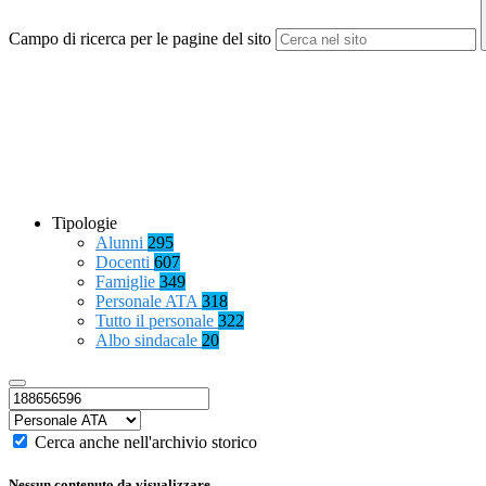
Campo di ricerca per le pagine del sito
Tipologie
Alunni
295
Docenti
607
Famiglie
349
Personale ATA
318
Tutto il personale
322
Albo sindacale
20
Cerca anche nell'archivio storico
Nessun contenuto da visualizzare