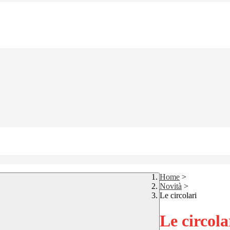
Home
>
Novità
>
Le circolari
Le circola