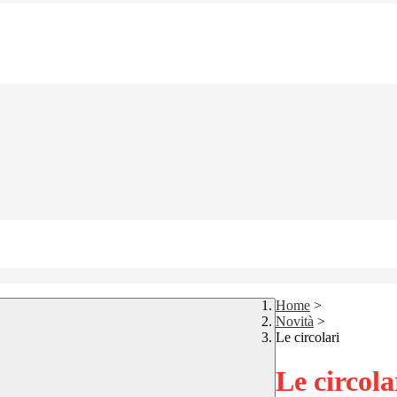
Home
>
Novità
>
Le circolari
Le circola