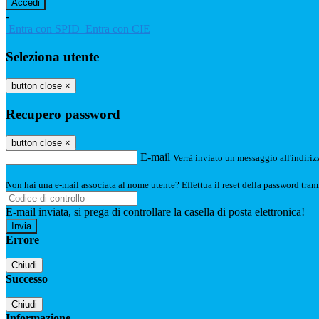
-
Entra con SPID
Entra con CIE
Seleziona utente
button close
×
Recupero password
button close
×
E-mail
Verrà inviato un messaggio all'indirizz
Non hai una e-mail associata al nome utente? Effettua il reset della password tram
E-mail inviata, si prega di controllare la casella di posta elettronica!
Errore
Chiudi
Successo
Chiudi
Informazione