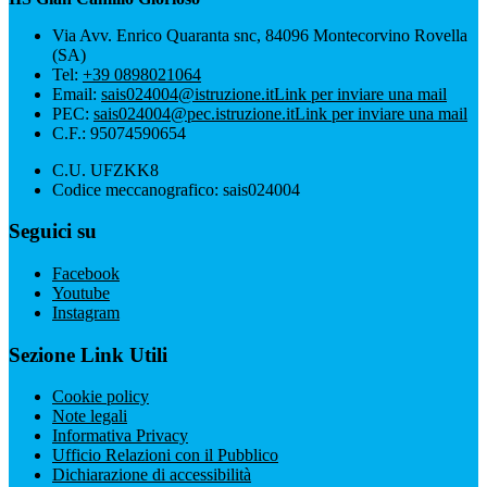
Via Avv. Enrico Quaranta snc, 84096 Montecorvino Rovella
(SA)
Tel:
+39 0898021064
Email:
sais024004@istruzione.it
Link per inviare una mail
PEC:
sais024004@pec.istruzione.it
Link per inviare una mail
C.F.: 95074590654
C.U. UFZKK8
Codice meccanografico: sais024004
Seguici su
Facebook
Youtube
Instagram
Sezione Link Utili
Cookie policy
Note legali
Informativa Privacy
Ufficio Relazioni con il Pubblico
Dichiarazione di accessibilità