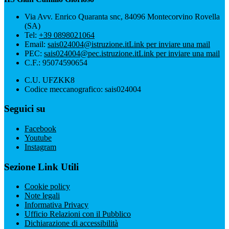
Via Avv. Enrico Quaranta snc, 84096 Montecorvino Rovella
(SA)
Tel:
+39 0898021064
Email:
sais024004@istruzione.it
Link per inviare una mail
PEC:
sais024004@pec.istruzione.it
Link per inviare una mail
C.F.: 95074590654
C.U. UFZKK8
Codice meccanografico: sais024004
Seguici su
Facebook
Youtube
Instagram
Sezione Link Utili
Cookie policy
Note legali
Informativa Privacy
Ufficio Relazioni con il Pubblico
Dichiarazione di accessibilità