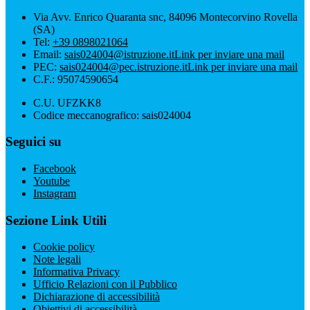
Via Avv. Enrico Quaranta snc, 84096 Montecorvino Rovella
(SA)
Tel:
+39 0898021064
Email:
sais024004@istruzione.it
Link per inviare una mail
PEC:
sais024004@pec.istruzione.it
Link per inviare una mail
C.F.: 95074590654
C.U. UFZKK8
Codice meccanografico: sais024004
Seguici su
Facebook
Youtube
Instagram
Sezione Link Utili
Cookie policy
Note legali
Informativa Privacy
Ufficio Relazioni con il Pubblico
Dichiarazione di accessibilità
Obiettivi di accessibilità