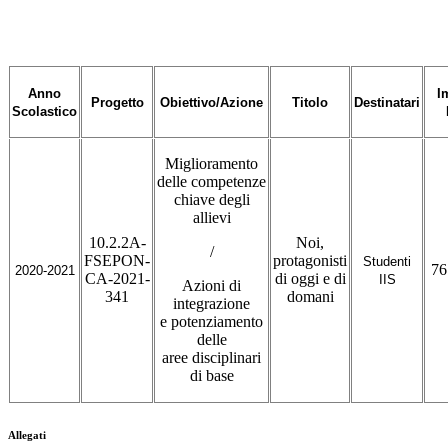
Anno
I
Progetto
Obiettivo/Azione
Titolo
Destinatari
Scolastico
Miglioramento
delle competenze
chiave degli
allievi
10.2.2A-
Noi,
/
FSEPON-
protagonisti
Studenti
76
2020-2021
CA-2021-
di oggi e di
IIS
Azioni di
341
domani
integrazione
e potenziamento
delle
aree disciplinari
di base
Allegati