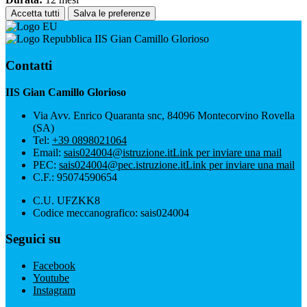
Accetta tutti
Salva le preferenze
IIS Gian Camillo Glorioso
Contatti
IIS Gian Camillo Glorioso
Via Avv. Enrico Quaranta snc, 84096 Montecorvino Rovella
(SA)
Tel:
+39 0898021064
Email:
sais024004@istruzione.it
Link per inviare una mail
PEC:
sais024004@pec.istruzione.it
Link per inviare una mail
C.F.: 95074590654
C.U. UFZKK8
Codice meccanografico: sais024004
Seguici su
Facebook
Youtube
Instagram