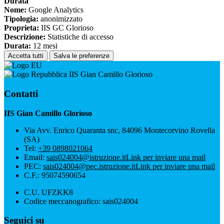
Durata
Nome:
Google Analytics
Tipologia:
anonimizzato
Proprieta:
IIS GC Glorioso
Descrizione:
Statistiche di accesso
Durata:
12 mesi
Accetta tutti
Salva le preferenze
IIS Gian Camillo Glorioso
Contatti
IIS Gian Camillo Glorioso
Via Avv. Enrico Quaranta snc, 84096 Montecorvino Rovella
(SA)
Tel:
+39 0898021064
Email:
sais024004@istruzione.it
Link per inviare una mail
PEC:
sais024004@pec.istruzione.it
Link per inviare una mail
C.F.: 95074590654
C.U. UFZKK8
Codice meccanografico: sais024004
Seguici su