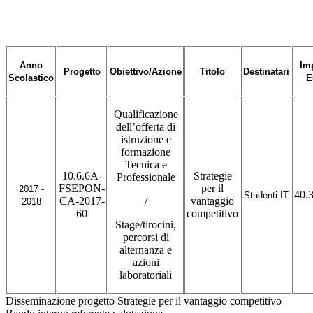
Anno
Im
Progetto
Obiettivo/Azione
Titolo
Destinatari
Scolastico
E
Qualificazione
dell’offerta di
istruzione e
formazione
Tecnica e
10.6.6A-
Strategie
Professionale
FSEPON-
per il
2017 -
40.
Studenti IT
CA-2017-
/
vantaggio
2018
60
competitivo
Stage/tirocini,
percorsi di
alternanza e
azioni
laboratoriali
Disseminazione progetto Strategie per il vantaggio competitivo