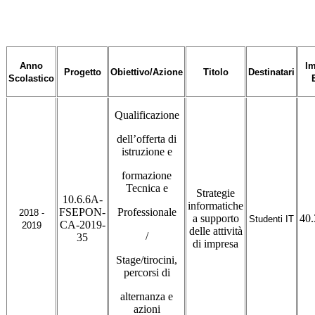
Anno
Im
Progetto
Obiettivo/Azione
Titolo
Destinatari
Scolastico
Qualificazione
dell’offerta di
istruzione e
formazione
Tecnica e
Strategie
10.6.6A-
informatiche
FSEPON-
Professionale
2018 -
a supporto
40.
Studenti IT
CA-2019-
2019
delle attività
/
35
di impresa
Stage/tirocini,
percorsi di
alternanza e
azioni