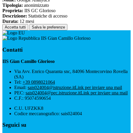
Tipologia:
anonimizzato
Proprieta:
IIS GC Glorioso
Descrizione:
Statistiche di accesso
Durata:
12 mesi
Accetta tutti
Salva le preferenze
IIS Gian Camillo Glorioso
Contatti
IIS Gian Camillo Glorioso
Via Avv. Enrico Quaranta snc, 84096 Montecorvino Rovella
(SA)
Tel:
+39 0898021064
Email:
sais024004@istruzione.it
Link per inviare una mail
PEC:
sais024004@pec.istruzione.it
Link per inviare una mail
C.F.: 95074590654
C.U. UFZKK8
Codice meccanografico: sais024004
Seguici su