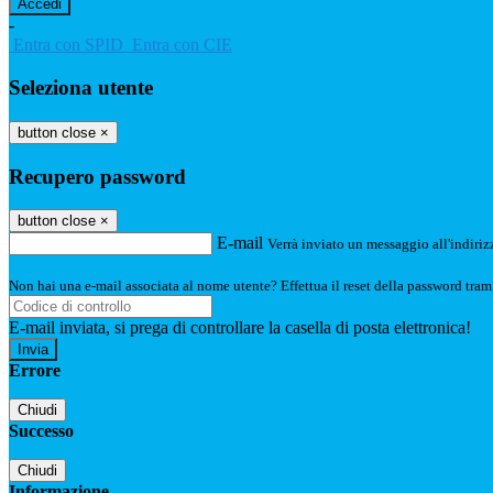
-
Entra con SPID
Entra con CIE
Seleziona utente
button close
×
Recupero password
button close
×
E-mail
Verrà inviato un messaggio all'indirizz
Non hai una e-mail associata al nome utente? Effettua il reset della password tram
E-mail inviata, si prega di controllare la casella di posta elettronica!
Errore
Chiudi
Successo
Chiudi
Informazione