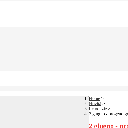
Home
>
Novità
>
Le notizie
>
2 giugno - progetto g
2 giugno - pr