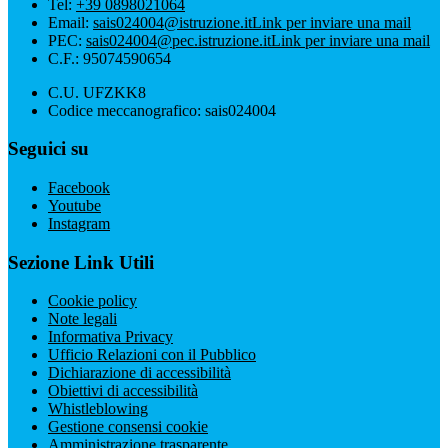
Tel:
+39 0898021064
Email:
sais024004@istruzione.it
Link per inviare una mail
PEC:
sais024004@pec.istruzione.it
Link per inviare una mail
C.F.: 95074590654
C.U. UFZKK8
Codice meccanografico: sais024004
Seguici su
Facebook
Youtube
Instagram
Sezione Link Utili
Cookie policy
Note legali
Informativa Privacy
Ufficio Relazioni con il Pubblico
Dichiarazione di accessibilità
Obiettivi di accessibilità
Whistleblowing
Gestione consensi cookie
Amministrazione trasparente