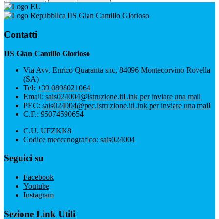
IIS Gian Camillo Glorioso
Contatti
IIS Gian Camillo Glorioso
Via Avv. Enrico Quaranta snc, 84096 Montecorvino Rovella
(SA)
Tel:
+39 0898021064
Email:
sais024004@istruzione.it
Link per inviare una mail
PEC:
sais024004@pec.istruzione.it
Link per inviare una mail
C.F.: 95074590654
C.U. UFZKK8
Codice meccanografico: sais024004
Seguici su
Facebook
Youtube
Instagram
Sezione Link Utili