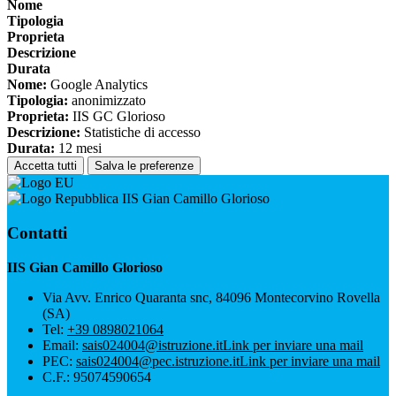
Nome
Tipologia
Proprieta
Descrizione
Durata
Nome:
Google Analytics
Tipologia:
anonimizzato
Proprieta:
IIS GC Glorioso
Descrizione:
Statistiche di accesso
Durata:
12 mesi
Accetta tutti
Salva le preferenze
IIS Gian Camillo Glorioso
Contatti
IIS Gian Camillo Glorioso
Via Avv. Enrico Quaranta snc, 84096 Montecorvino Rovella
(SA)
Tel:
+39 0898021064
Email:
sais024004@istruzione.it
Link per inviare una mail
PEC:
sais024004@pec.istruzione.it
Link per inviare una mail
C.F.: 95074590654