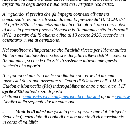
disponibilità degli stessi e nulla osta del Dirigente Scolastico.
Al riguardo, si precisa che gli impegni connessi all’attività
concorsuale, remunerati secondo quanto previsto dal D.P.C.M. del
24 aprile 2020, si concretizzano in circa 5/6 giorni, non consecutivi,
al mese in presenza presso l’Accademia Aeronautica sita in Pozzuoli
(NA), a partire dall’8 giugno e fino al 10 agosto 2026, secondo un
calendario in via di definizione.
Nel sottolineare l’importanza che l’attività riveste per l’Aeronautica
Militare nell’ambito della selezione dei futuri allievi dell’Accademia
Aeronautica, si chiede alla S.V. di sostenere attivamente questa
richiesta di supporto.
Al riguardo si precisa che le candidature da parte dei docenti
interessati dovranno pervenire al Centro di Selezione dell’A.M. di
Guidonia Montecelio (RM) inderogabilmente entro e non oltre il
17
aprile 2026
all’indirizzo di posta
elettronica
centroselezione.con@aeronautica.difesa.it
oppure
centros
l’inoltro della seguente documentazione:
-
Modulo di adesione
(vistato per approvazione dal Dirigente
Scolastico), corredato di copia di un documento di riconoscimento
in corso di validità;