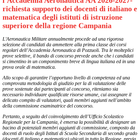
l'Accademia Aeronautica AA 2026-2027-
richiesta supporto dei docenti di italiano e
matematica degli istituti di istruzione
superiore della regione Campania
L'Aeronautica Militare annualmente procede ad una rigorosa
selezione di candidati da ammettere alla prima classe dei corsi
regolari dell’Accademia Aeronautica di Pozzuoli. Tra le molteplici
prove selettive, il bando di concorso prevede anche che i candidati
si cimentino in un componimento breve di lingua italiana ed in una
prova orale di matematica.
Allo scopo di garantire l’opportuno livello di competenza ed una
comprovata metodologia di giudizio per la di valutazione delle
prove sostenute dai partecipanti al concorso, riteniamo sia
necessario individuare qualificate risorse umane, cui assegnare il
delicato compito di valutatori, quali membri aggiunti nell’ambito
della commissione esaminatrice del concorso.
Pertanto, a seguito del coinvolgimento dell’Ufficio Scolastico
Regionale per la Campania, è emersa la possibilità di designare un
bacino di potenziali membri aggiunti di commissione, composto da
docenti di ruolo degli Istituti di Scuola Secondaria di secondo grado
(docenti di italiano e matematica) ubicati in tutta la Regione, previa